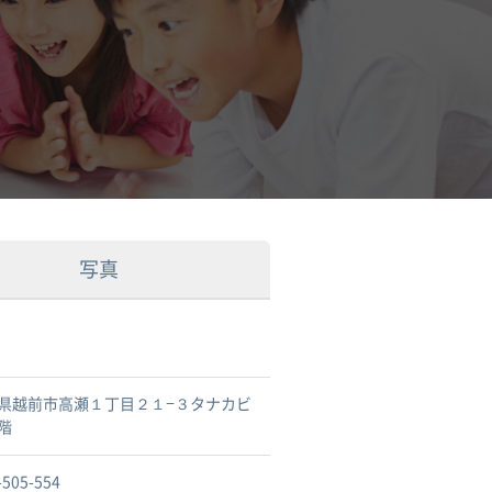
写真
県越前市高瀬１丁目２１−３タナカビ
階
-505-554