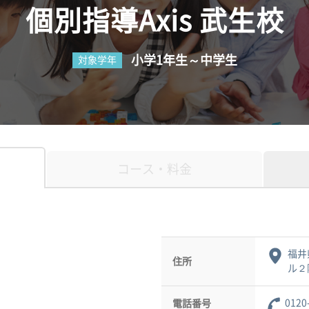
個別指導Axis 武生校
小学1年生～中学生
対象学年
コース・料金
福井
住所
ル２
0120
電話番号