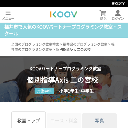
福井市で人気のKOOVパートナープログラミング教室・ス
クール
全国のプログラミング教室検索
>
福井県のプログラミング教室
>
福
井市のプログラミング教室
>
個別指導Axis 二の宮校
KOOVパートナープログラミング教室
個別指導Axis 二の宮校
小学1年生~中学生
対象学年
教室トップ
コース・料金
写真