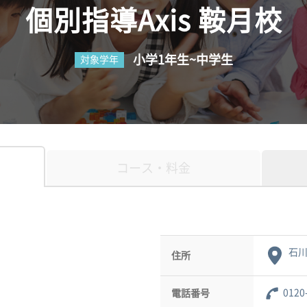
個別指導Axis 鞍月校
小学1年生~中学生
対象学年
コース・料金
石川
住所
0120
電話番号