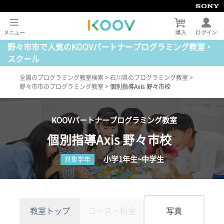
野々市市で人気のKOOVパートナープログラミング教室・
スクール
全国のプログラミング教室検索
>
石川県のプログラミング教室
>
野々市市のプログラミング教室
>
個別指導Axis 野々市校
KOOVパートナープログラミング教室
個別指導Axis 野々市校
小学1年生~中学生
対象学年
教室トップ
コース・料金
写真