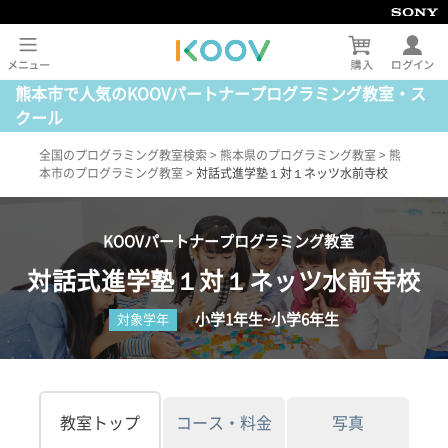
熊本市で人気のKOOVパートナープログラミング教室・ス
クール
全国のプログラミング教室検索
>
熊本県のプログラミング教室
>
熊
本市のプログラミング教室
>
対話式進学塾１対１ネッツ水前寺校
KOOVパートナープログラミング教室
対話式進学塾１対１ネッツ水前寺校
小学1年生~小学6年生
対象学年
教室トップ
コース・料金
写真