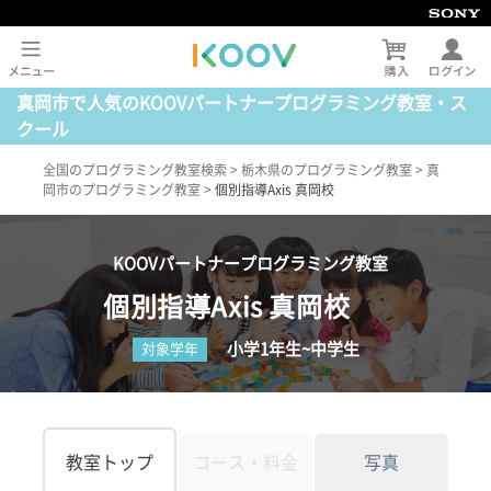
真岡市で人気のKOOVパートナープログラミング教室・ス
クール
全国のプログラミング教室検索
>
栃木県のプログラミング教室
>
真
岡市のプログラミング教室
>
個別指導Axis 真岡校
KOOVパートナープログラミング教室
個別指導Axis 真岡校
小学1年生~中学生
対象学年
教室トップ
コース・料金
写真