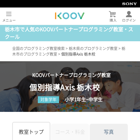
栃木市で人気のKOOVパートナープログラミング教室・ス
クール
全国のプログラミング教室検索
>
栃木県のプログラミング教室
>
栃
木市のプログラミング教室
>
個別指導Axis 栃木校
KOOVパートナープログラミング教室
個別指導Axis 栃木校
小学1年生~中学生
対象学年
教室トップ
コース・料金
写真