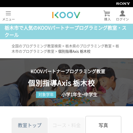
栃木市で人気のKOOVパートナープログラミング教室・ス
クール
全国のプログラミング教室検索
>
栃木県のプログラミング教室
>
栃
木市のプログラミング教室
>
個別指導Axis 栃木校
KOOVパートナープログラミング教室
個別指導Axis 栃木校
小学1年生~中学生
対象学年
教室トップ
コース・料金
写真