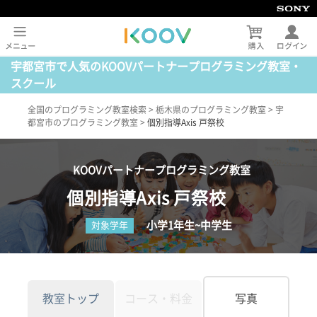
宇都宮市で人気のKOOVパートナープログラミング教室・
スクール
全国のプログラミング教室検索
>
栃木県のプログラミング教室
>
宇
都宮市のプログラミング教室
>
個別指導Axis 戸祭校
KOOVパートナープログラミング教室
個別指導Axis 戸祭校
小学1年生~中学生
対象学年
教室トップ
コース・料金
写真