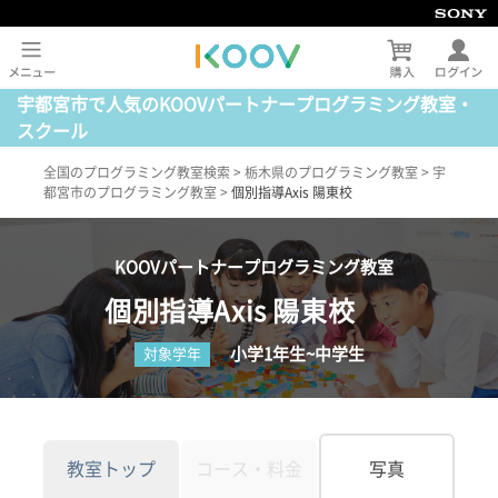
宇都宮市で人気のKOOVパートナープログラミング教室・
スクール
全国のプログラミング教室検索
>
栃木県のプログラミング教室
>
宇
都宮市のプログラミング教室
>
個別指導Axis 陽東校
KOOVパートナープログラミング教室
個別指導Axis 陽東校
小学1年生~中学生
対象学年
教室トップ
コース・料金
写真