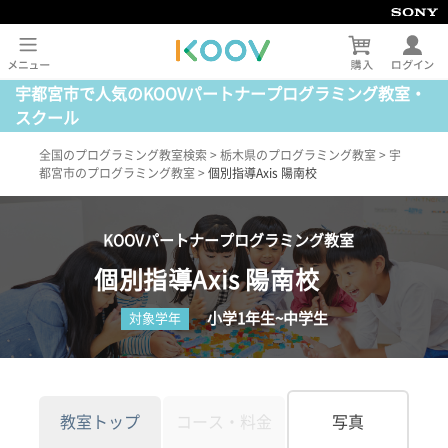
宇都宮市で人気のKOOVパートナープログラミング教室・
スクール
全国のプログラミング教室検索
>
栃木県のプログラミング教室
>
宇
都宮市のプログラミング教室
>
個別指導Axis 陽南校
KOOVパートナープログラミング教室
個別指導Axis 陽南校
小学1年生~中学生
対象学年
教室トップ
コース・料金
写真