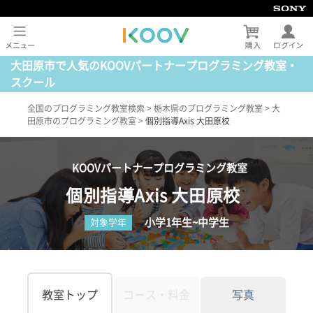
大田原市で人気のKOOVパートナープログラミング教室・
スクール
全国のプログラミング教室検索
>
栃木県のプログラミング教室
>
大
田原市のプログラミング教室
>
個別指導Axis 大田原校
KOOVパートナープログラミング教室
個別指導Axis 大田原校
小学1年生~中学生
対象学年
教室トップ
コース・料金
写真