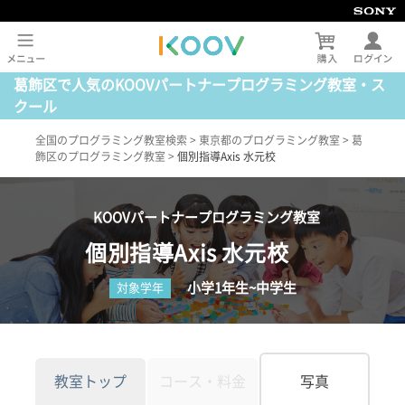
葛飾区で人気のKOOVパートナープログラミング教室・ス
クール
全国のプログラミング教室検索
>
東京都のプログラミング教室
>
葛
飾区のプログラミング教室
>
個別指導Axis 水元校
KOOVパートナープログラミング教室
個別指導Axis 水元校
小学1年生~中学生
対象学年
教室トップ
コース・料金
写真