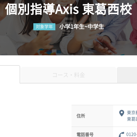
個別指導Axis 東葛西校
小学1年生~中学生
対象学年
コース・料金
東京
住所
東葛西
0120
電話番号