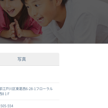
写真
都江戸川区東葛西6-28-1フローラル
8 1Ｆ
-505-554