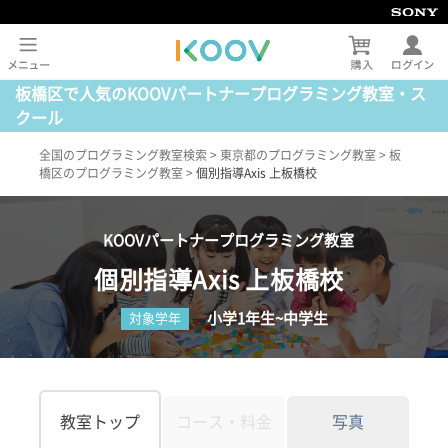
板橋区で人気のKOOVパートナープログラミング教室・ス
クール
全国のプログラミング教室検索
>
東京都のプログラミング教室
>
板
橋区のプログラミング教室
>
個別指導Axis 上板橋校
KOOVパートナープログラミング教室
個別指導Axis 上板橋校
小学1年生~中学生
対象学年
教室トップ
コース・料金
写真