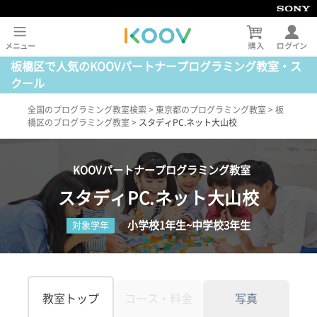
板橋区で人気のKOOVパートナープログラミング教室・ス
クール
全国のプログラミング教室検索
>
東京都のプログラミング教室
>
板
橋区のプログラミング教室
>
スタディPC.ネット大山校
KOOVパートナープログラミング教室
スタディPC.ネット大山校
小学校1年生~中学校3年生
対象学年
教室トップ
コース・料金
写真