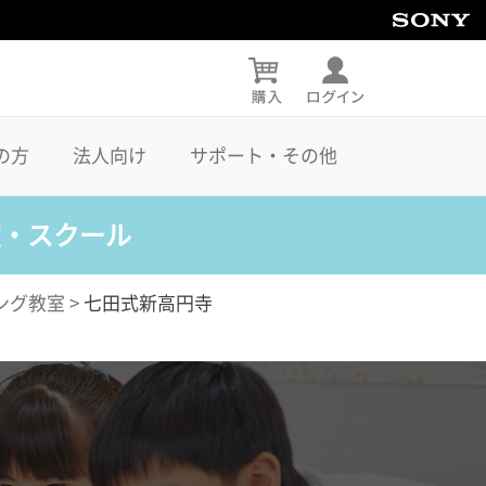
の方
法人向け
サポート・その他
室・スクール
ング教室
>
七田式新高円寺