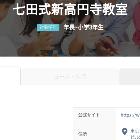
七田式新高円寺教室
年長~小学3年生
対象学年
コース・料金
公式サイト
https://
東京
住所
ビル