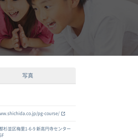
写真
www.shichida.co.jp/pg-course/
都杉並区梅里1-6-9 新高円寺センター
5F