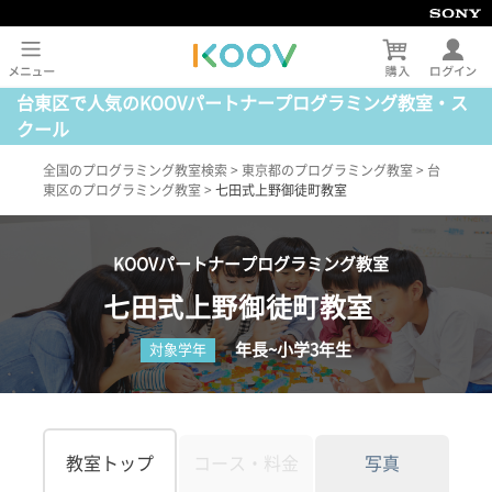
台東区で人気のKOOVパートナープログラミング教室・ス
クール
全国のプログラミング教室検索
>
東京都のプログラミング教室
>
台
東区のプログラミング教室
>
七田式上野御徒町教室
KOOVパートナープログラミング教室
七田式上野御徒町教室
年長~小学3年生
対象学年
教室トップ
コース・料金
写真