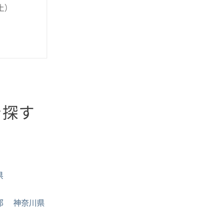
～土）
を探す
県
都
神奈川県