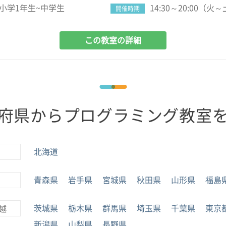
小学1年生~中学生
14:30～20:00（火
開催時期
この教室の詳細
府県からプログラミング教室
北海道
青森県
岩手県
宮城県
秋田県
山形県
福島
茨城県
栃木県
群馬県
埼玉県
千葉県
東京
越
新潟県
山梨県
長野県