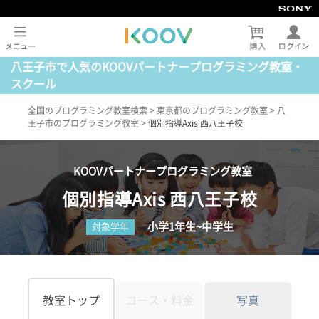
八王子市で人気のKOOVパートナープログラミング教室・
スクール
全国のプログラミング教室検索
>
東京都のプログラミング教室
>
八
王子市のプログラミング教室
>
個別指導Axis 西八王子校
KOOVパートナープログラミング教室
個別指導Axis 西八王子校
小学1年生~中学生
対象学年
教室トップ
コース・料金
写真