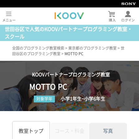
世田谷区で人気のKOOVパートナープログラミング教室・
スクール
全国のプログラミング教室検索
>
東京都のプログラミング教室
>
世
田谷区のプログラミング教室
>
MOTTO PC
KOOVパートナープログラミング教室
MOTTO PC
小学1年生~小学6年生
対象学年
教室トップ
コース・料金
写真