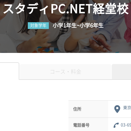
スタディPC.NET経堂校
小学1年生~小学6年生
対象学年
コース・料金
東京
住所
03-6
電話番号