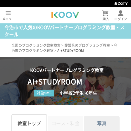
今治市で人気のKOOVパートナープログラミング教室・ス
クール
全国のプログラミング教室検索
>
愛媛県のプログラミング教室
>
今
治市のプログラミング教室
>
AI+STUDYROOM
KOOVパートナープログラミング教室
AI+STUDYROOM
小学校2年生~6年生
対象学年
教室トップ
コース・料金
写真