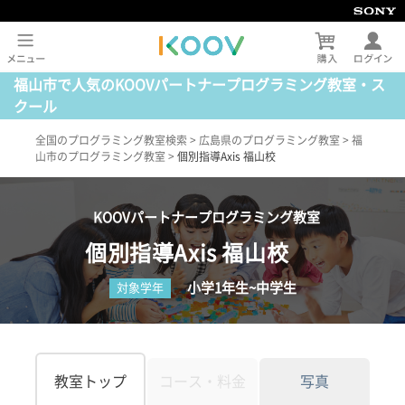
福山市で人気のKOOVパートナープログラミング教室・ス
クール
全国のプログラミング教室検索
>
広島県のプログラミング教室
>
福
山市のプログラミング教室
>
個別指導Axis 福山校
KOOVパートナープログラミング教室
個別指導Axis 福山校
小学1年生~中学生
対象学年
教室トップ
コース・料金
写真