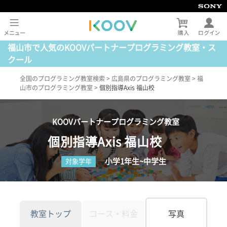
福山市で人気のKOOVパートナープログラミング教室・ス
クール
全国のプログラミング教室検索
>
広島県のプログラミング教室
>
福
山市のプログラミング教室
>
個別指導Axis 福山校
KOOVパートナープログラミング教室
個別指導Axis 福山校
小学1年生~中学生
対象学年
教室トップ
コース・料金
写真