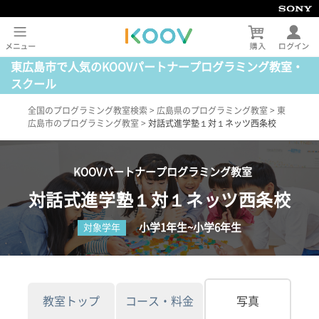
東広島市で人気のKOOVパートナープログラミング教室・
スクール
全国のプログラミング教室検索
>
広島県のプログラミング教室
>
東
広島市のプログラミング教室
>
対話式進学塾１対１ネッツ西条校
KOOVパートナープログラミング教室
対話式進学塾１対１ネッツ西条校
小学1年生~小学6年生
対象学年
教室トップ
コース・料金
写真