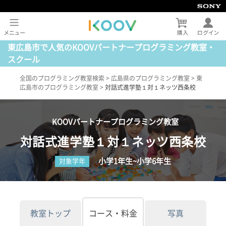
東広島市で人気のKOOVパートナープログラミング教室・
スクール
全国のプログラミング教室検索
>
広島県のプログラミング教室
>
東
広島市のプログラミング教室
>
対話式進学塾１対１ネッツ西条校
KOOVパートナープログラミング教室
対話式進学塾１対１ネッツ西条校
小学1年生~小学6年生
対象学年
教室トップ
コース・料金
写真