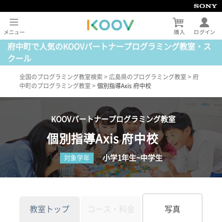
府中町で人気のKOOVパートナープログラミング教室・ス
クール
全国のプログラミング教室検索
>
広島県のプログラミング教室
>
府
中町のプログラミング教室
>
個別指導Axis 府中校
KOOVパートナープログラミング教室
個別指導Axis 府中校
小学1年生~中学生
対象学年
教室トップ
コース・料金
写真