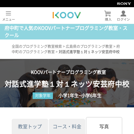
府中町で人気のKOOVパートナープログラミング教室・ス
クール
全国のプログラミング教室検索
>
広島県のプログラミング教室
>
府
中町のプログラミング教室
>
対話式進学塾１対１ネッツ安芸府中校
KOOVパートナープログラミング教室
対話式進学塾１対１ネッツ安芸府中校
小学1年生~小学6年生
対象学年
教室トップ
コース・料金
写真