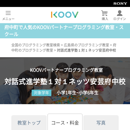
府中町で人気のKOOVパートナープログラミング教室・ス
クール
全国のプログラミング教室検索
>
広島県のプログラミング教室
>
府
中町のプログラミング教室
>
対話式進学塾１対１ネッツ安芸府中校
KOOVパートナープログラミング教室
対話式進学塾１対１ネッツ安芸府中校
小学1年生~小学6年生
対象学年
教室トップ
コース・料金
写真