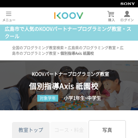
広島市で人気のKOOVパートナープログラミング教室・ス
クール
全国のプログラミング教室検索
>
広島県のプログラミング教室
>
広
島市のプログラミング教室
>
個別指導Axis 祇園校
KOOVパートナープログラミング教室
個別指導Axis 祇園校
小学1年生~中学生
対象学年
教室トップ
コース・料金
写真