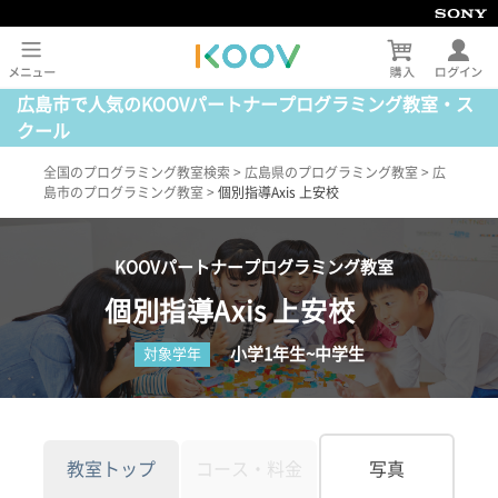
広島市で人気のKOOVパートナープログラミング教室・ス
クール
全国のプログラミング教室検索
>
広島県のプログラミング教室
>
広
島市のプログラミング教室
>
個別指導Axis 上安校
KOOVパートナープログラミング教室
個別指導Axis 上安校
小学1年生~中学生
対象学年
教室トップ
コース・料金
写真