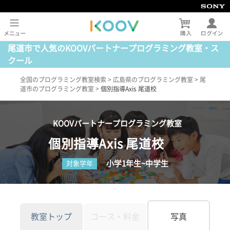
尾道市で人気のKOOVパートナープログラミング教室・ス
クール
全国のプログラミング教室検索
>
広島県のプログラミング教室
>
尾
道市のプログラミング教室
>
個別指導Axis 尾道校
KOOVパートナープログラミング教室
個別指導Axis 尾道校
小学1年生~中学生
対象学年
教室トップ
コース・料金
写真