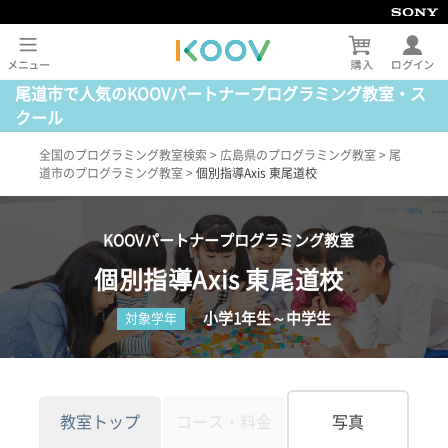
尾道市で人気のKOOVパートナープログラミング教室・ス
クール
全国のプログラミング教室検索
>
広島県のプログラミング教室
>
尾
道市のプログラミング教室
>
個別指導Axis 東尾道校
KOOVパートナープログラミング教室
個別指導Axis 東尾道校
小学1年生～中学生
対象学年
教室トップ
コース・料金
写真