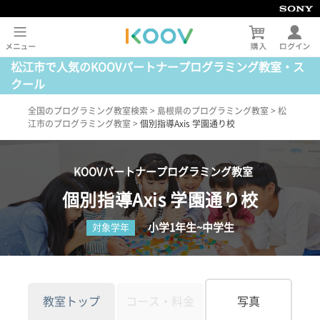
松江市で人気のKOOVパートナープログラミング教室・ス
クール
全国のプログラミング教室検索
>
島根県のプログラミング教室
>
松
江市のプログラミング教室
>
個別指導Axis 学園通り校
KOOVパートナープログラミング教室
個別指導Axis 学園通り校
小学1年生~中学生
対象学年
教室トップ
コース・料金
写真