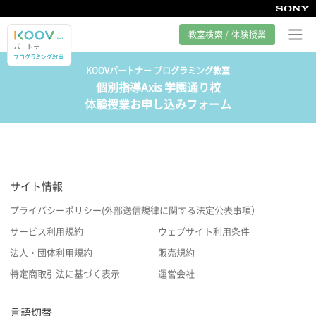
教室検索 / 体験授業
KOOVパートナー プログラミング教室
個別指導Axis 学園通り校
プログラミング教室とは
体験授業お申し込みフォーム
カリキュラム紹介
教室の様子
サイト情報
サポート
プライバシーポリシー(外部送信規律に関する法定公表事項）
サービス利用規約
ウェブサイト利用条件
法人・団体利用規約
販売規約
特定商取引法に基づく表示
運営会社
言語切替