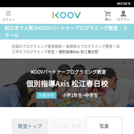
松江市で人気のKOOVパートナープログラミング教室・ス
クール
全国のプログラミング教室検索
>
島根県のプログラミング教室
>
松
江市のプログラミング教室
>
個別指導Axis 松江春日校
KOOVパートナープログラミング教室
個別指導Axis 松江春日校
小学1年生~中学生
対象学年
教室トップ
コース・料金
写真