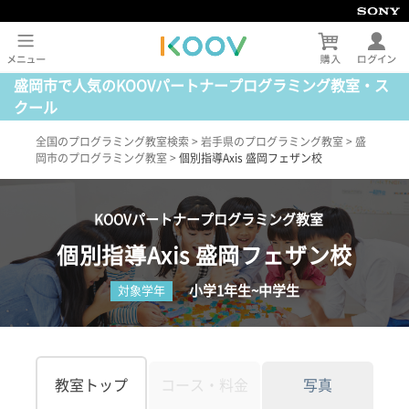
盛岡市で人気のKOOVパートナープログラミング教室・ス
クール
全国のプログラミング教室検索
>
岩手県のプログラミング教室
>
盛
岡市のプログラミング教室
>
個別指導Axis 盛岡フェザン校
KOOVパートナープログラミング教室
個別指導Axis 盛岡フェザン校
小学1年生~中学生
対象学年
教室トップ
コース・料金
写真