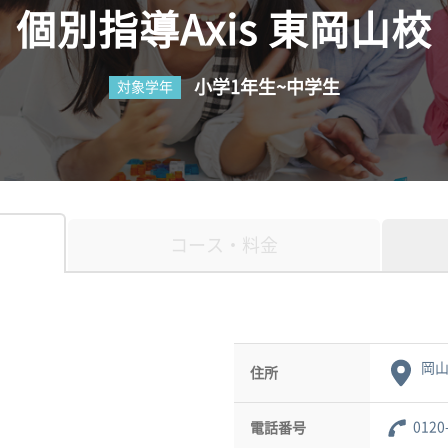
個別指導Axis 東岡山校
小学1年生~中学生
対象学年
コース・料金
岡
住所
0120
電話番号