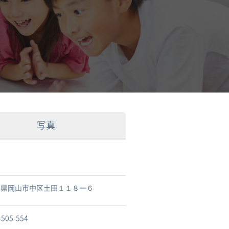
写真
山県岡山市中区土田１１８ー６
-505-554