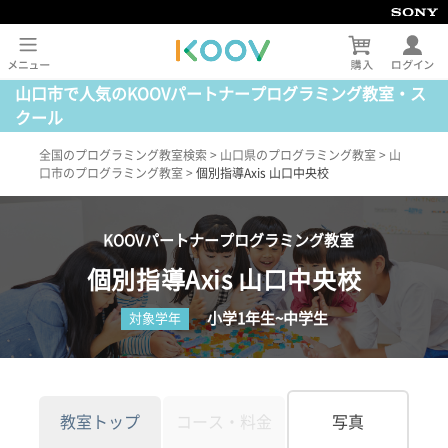
山口市で人気のKOOVパートナープログラミング教室・ス
クール
全国のプログラミング教室検索
>
山口県のプログラミング教室
>
山
口市のプログラミング教室
>
個別指導Axis 山口中央校
KOOVパートナープログラミング教室
個別指導Axis 山口中央校
小学1年生~中学生
対象学年
教室トップ
コース・料金
写真