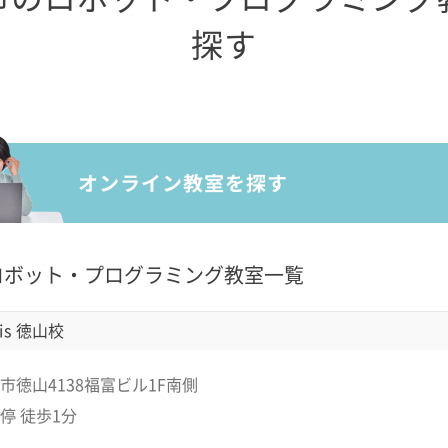
探す
ロボット・プログラミング教室一覧
is 徳山校
市徳山4138福富ビル1F南側
停 徒歩1分