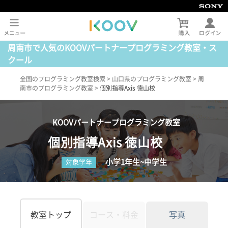
周南市で人気のKOOVパートナープログラミング教室・ス
クール
全国のプログラミング教室検索
>
山口県のプログラミング教室
>
周
南市のプログラミング教室
>
個別指導Axis 徳山校
KOOVパートナープログラミング教室
個別指導Axis 徳山校
小学1年生~中学生
対象学年
教室トップ
コース・料金
写真