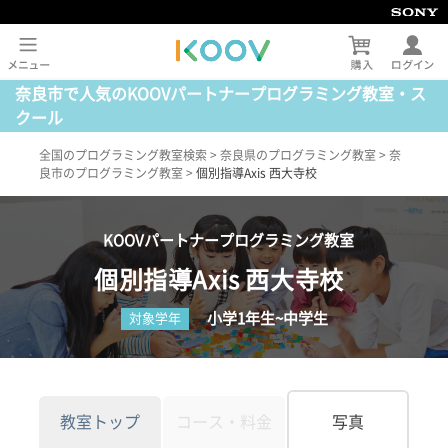
奈良市で人気のKOOVパートナープログラミング教室・ス
クール
全国のプログラミング教室検索
>
奈良県のプログラミング教室
>
奈
良市のプログラミング教室
>
個別指導Axis 西大寺校
KOOVパートナープログラミング教室
個別指導Axis 西大寺校
小学1年生~中学生
対象学年
教室トップ
コース・料金
写真