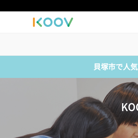
貝塚市で人気
K