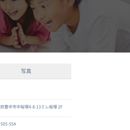
写真
府豊中市中桜塚4-8-13ミレ桜塚 2F
-505-554