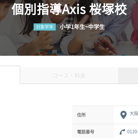
個別指導Axis 桜塚校
小学1年生~中学生
対象学年
コース・料金
大阪
住所
0120
電話番号