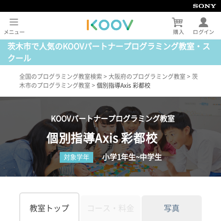
茨木市で人気のKOOVパートナープログラミング教室・ス
クール
全国のプログラミング教室検索
>
大阪府のプログラミング教室
>
茨
木市のプログラミング教室
>
個別指導Axis 彩都校
KOOVパートナープログラミング教室
個別指導Axis 彩都校
小学1年生~中学生
対象学年
教室トップ
コース・料金
写真