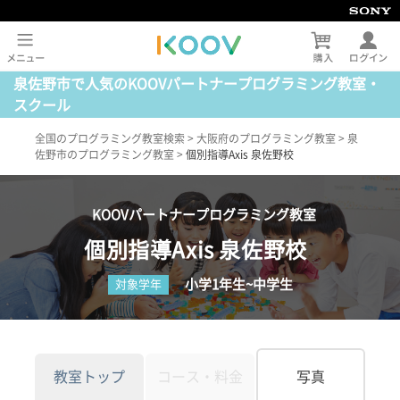
泉佐野市で人気のKOOVパートナープログラミング教室・
スクール
全国のプログラミング教室検索
>
大阪府のプログラミング教室
>
泉
佐野市のプログラミング教室
>
個別指導Axis 泉佐野校
KOOVパートナープログラミング教室
個別指導Axis 泉佐野校
小学1年生~中学生
対象学年
教室トップ
コース・料金
写真