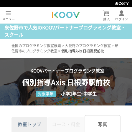
泉佐野市で人気のKOOVパートナープログラミング教室・
スクール
全国のプログラミング教室検索
>
大阪府のプログラミング教室
>
泉
佐野市のプログラミング教室
>
個別指導Axis 日根野駅前校
KOOVパートナープログラミング教室
個別指導Axis 日根野駅前校
小学1年生~中学生
対象学年
教室トップ
コース・料金
写真