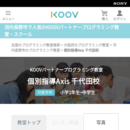
河内長野市で人気のKOOVパートナープログラミング教
室・スクール
全国のプログラミング教室検索
>
大阪府のプログラミング教室
>
河
内長野市のプログラミング教室
>
個別指導Axis 千代田校
KOOVパートナープログラミング教室
個別指導Axis 千代田校
小学1年生~中学生
対象学年
教室トップ
コース・料金
写真