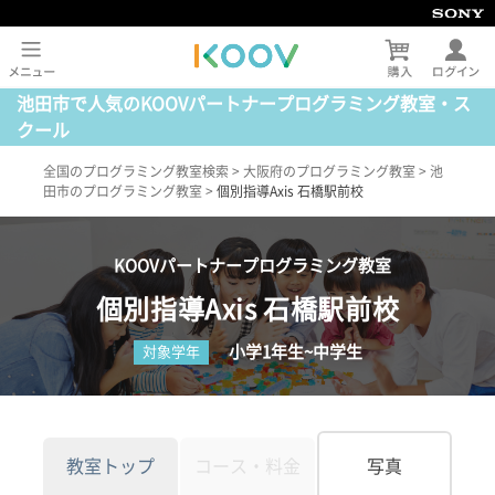
池田市で人気のKOOVパートナープログラミング教室・ス
クール
全国のプログラミング教室検索
>
大阪府のプログラミング教室
>
池
田市のプログラミング教室
>
個別指導Axis 石橋駅前校
KOOVパートナープログラミング教室
個別指導Axis 石橋駅前校
小学1年生~中学生
対象学年
教室トップ
コース・料金
写真